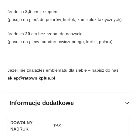
średnica
8,5
cm z rzepem
(pasuje na pierś do polarów, kurtek, kamizelek taktycznych)
średnica
20
cm bez rzepa, do naszycia
(pasuje na plecy munduru ćwiczebnego, kurtki, polaru)
Jeżeli nie znalazłeś emblematu dla siebie – napisz do nas
sklep@ratownikplus.pl
Informacje dodatkowe
DOWOLNY
TAK
NADRUK