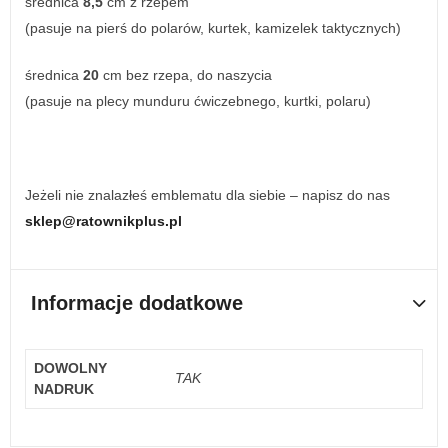
średnica
8,5
cm z rzepem
(pasuje na pierś do polarów, kurtek, kamizelek taktycznych)
średnica
20
cm bez rzepa, do naszycia
(pasuje na plecy munduru ćwiczebnego, kurtki, polaru)
Jeżeli nie znalazłeś emblematu dla siebie – napisz do nas
sklep@ratownikplus.pl
Informacje dodatkowe
DOWOLNY
TAK
NADRUK