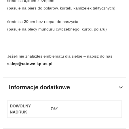
średnica
8,5
cm z rzepem
(pasuje na pierś do polarów, kurtek, kamizelek taktycznych)
średnica
20
cm bez rzepa, do naszycia
(pasuje na plecy munduru ćwiczebnego, kurtki, polaru)
Jeżeli nie znalazłeś emblematu dla siebie – napisz do nas
sklep@ratownikplus.pl
Informacje dodatkowe
DOWOLNY
TAK
NADRUK