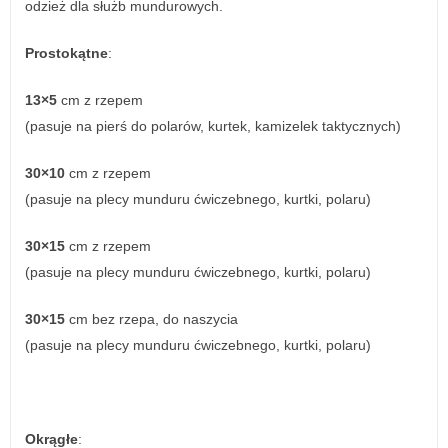
odzież dla służb mundurowych.
Prostokątne
:
13×5
cm z rzepem
(pasuje na pierś do polarów, kurtek, kamizelek taktycznych)
30×10
cm z rzepem
(pasuje na plecy munduru ćwiczebnego, kurtki, polaru)
30×15
cm z rzepem
(pasuje na plecy munduru ćwiczebnego, kurtki, polaru)
30×15
cm bez rzepa, do naszycia
(pasuje na plecy munduru ćwiczebnego, kurtki, polaru)
Okrągłe
: