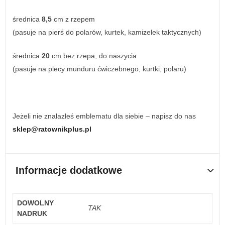
średnica
8,5
cm z rzepem
(pasuje na pierś do polarów, kurtek, kamizelek taktycznych)
średnica
20
cm bez rzepa, do naszycia
(pasuje na plecy munduru ćwiczebnego, kurtki, polaru)
Jeżeli nie znalazłeś emblematu dla siebie – napisz do nas
sklep@ratownikplus.pl
Informacje dodatkowe
DOWOLNY
TAK
NADRUK