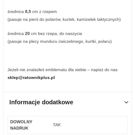
średnica
8,5
cm z rzepem
(pasuje na pierś do polarów, kurtek, kamizelek taktycznych)
średnica
20
cm bez rzepa, do naszycia
(pasuje na plecy munduru ćwiczebnego, kurtki, polaru)
Jeżeli nie znalazłeś emblematu dla siebie – napisz do nas
sklep@ratownikplus.pl
Informacje dodatkowe
DOWOLNY
TAK
NADRUK