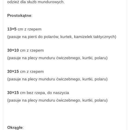
odzież dla służb mundurowych.
Prostokątne
:
13×5
cm z rzepem
(pasuje na pierś do polarów, kurtek, kamizelek taktycznych)
30×10
cm z rzepem
(pasuje na plecy munduru ćwiczebnego, kurtki, polaru)
30×15
cm z rzepem
(pasuje na plecy munduru ćwiczebnego, kurtki, polaru)
30×15
cm bez rzepa, do naszycia
(pasuje na plecy munduru ćwiczebnego, kurtki, polaru)
Okrągłe
: