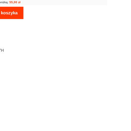
bniżką:
55,00
zł
 koszyka
7H