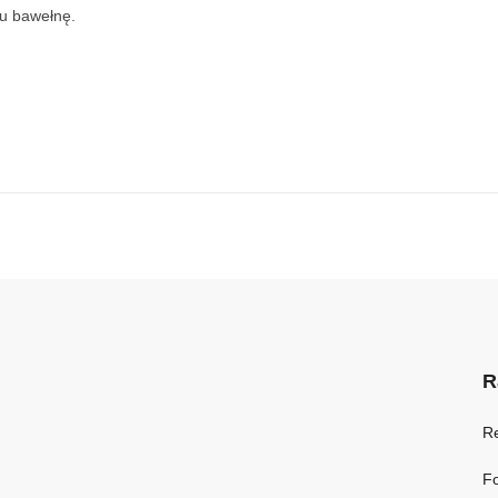
ku bawełnę.
R
R
Fo