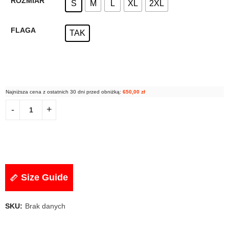
ROZMIAR
S
M
L
XL
2XL
FLAGA
TAK
Najniższa cena z ostatnich 30 dni przed obniżką:
650,00
zł
Size Guide
SKU:
Brak danych