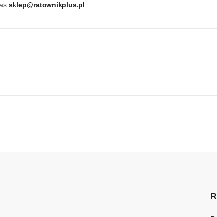
nas
sklep@ratownikplus.pl
R