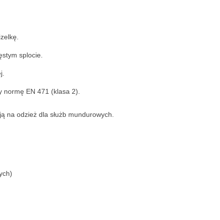
zelkę.
stym splocie.
j.
y normę EN 471 (klasa 2).
ją na odzież dla służb mundurowych.
ych)