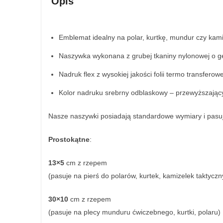
Opis
Emblemat idealny na polar, kurtkę, mundur czy kami
Naszywka wykonana z grubej tkaniny nylonowej o gę
Nadruk flex z wysokiej jakości folii termo transferowe
Kolor nadruku srebrny odblaskowy – przewyższając
Nasze naszywki posiadają standardowe wymiary i pasu
Prostokątne
:
13×5
cm z rzepem
(pasuje na pierś do polarów, kurtek, kamizelek taktyczn
30×10
cm z rzepem
(pasuje na plecy munduru ćwiczebnego, kurtki, polaru)