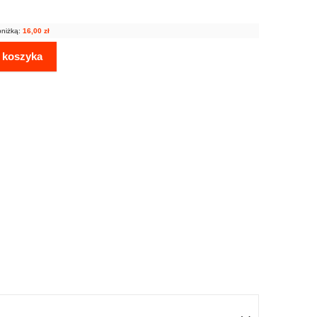
bniżką:
16,00
zł
 koszyka