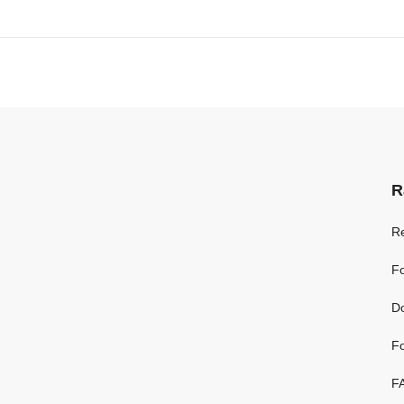
R
R
Fo
D
Fo
F