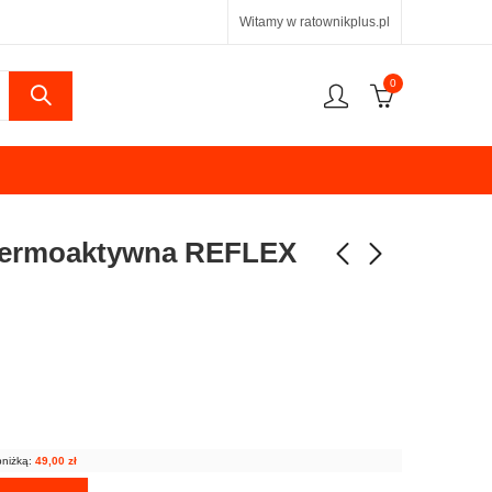
Witamy w ratownikplus.pl
0
termoaktywna REFLEX
bniżką:
49,00
zł