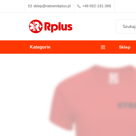
sklep@ratownikplus.pl
+48 662-191-368
Kategorie
Sklep