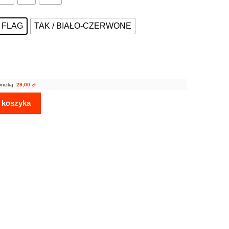
Z FLAG
TAK / BIAŁO-CZERWONE
bniżką:
29,00
zł
 koszyka