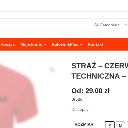
Koszyk
Moje konto
RatownikPlus
Kontakt
STRAŻ – CZE
TECHNICZNA –
Od:
29,00
zł
Brutto
Dostępny
ROZMIAR
S
M