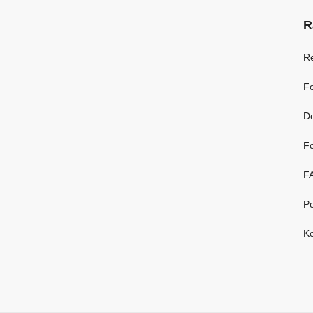
R
R
Fo
D
Fo
F
Po
Ko