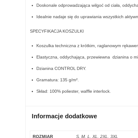
Doskonale odprowadzająca wilgoć od ciała, oddycha
Idealnie nadaje się do uprawiania wszystkich aktywn
SPECYFIKACJA KOSZULKI
Koszulka techniczna z krótkim, raglanowym rękawe
Elastyczna, oddychająca, przewiewna dzianina o m
Dzianina CONTROL DRY.
Gramatura: 135 g/m².
Skład: 100% poliester, waffle interlock.
Informacje dodatkowe
ROZMIAR
S, M, L, XL, 2XL, 3XL