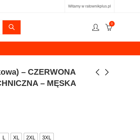
Witamy w ratownikplus.pl
0
kowa) – CZERWONA
HNICZNA – MĘSKA
L
XL
2XL
3XL