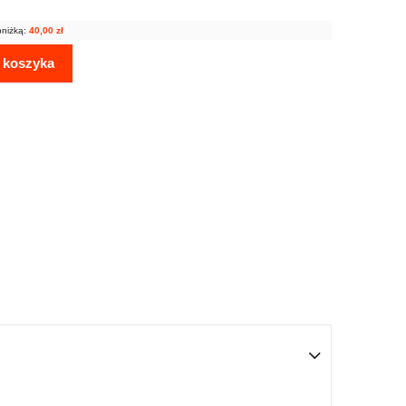
bniżką:
40,00
zł
 koszyka