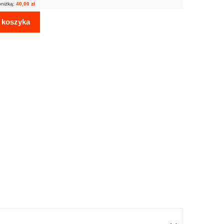
bniżką:
40,00
zł
 koszyka