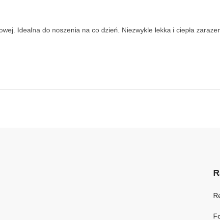
owej. Idealna do noszenia na co dzień. Niezwykle lekka i ciepła zaraz
R
R
Fo