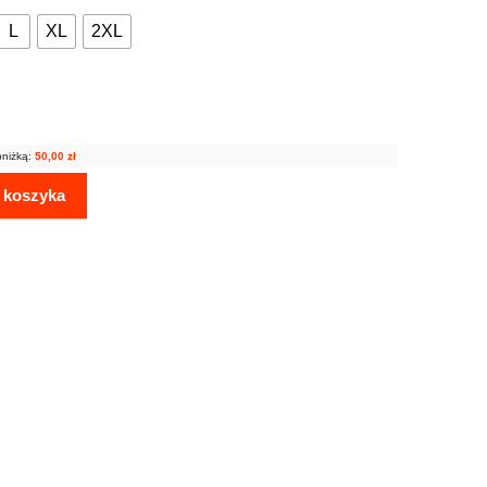
L
XL
2XL
bniżką:
50,00
zł
 koszyka