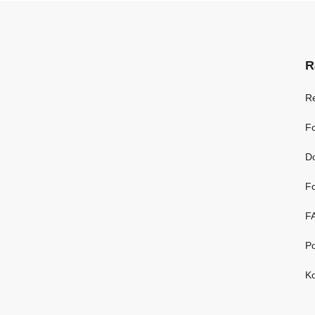
R
R
Fo
D
Fo
F
Po
Ko