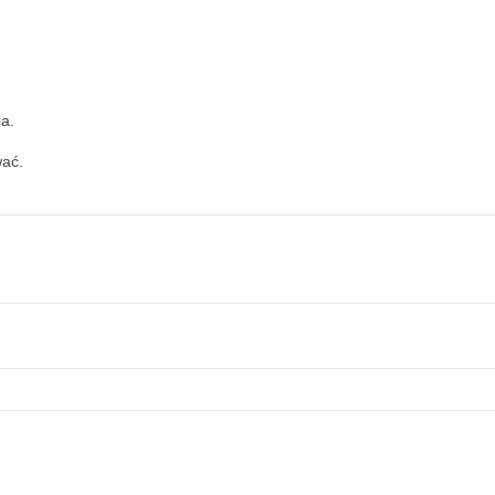
ia.
ać.