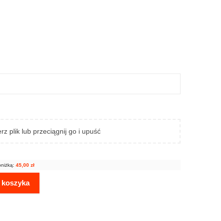
rz plik lub przeciągnij go i upuść
bniżką:
45,00
zł
 koszyka