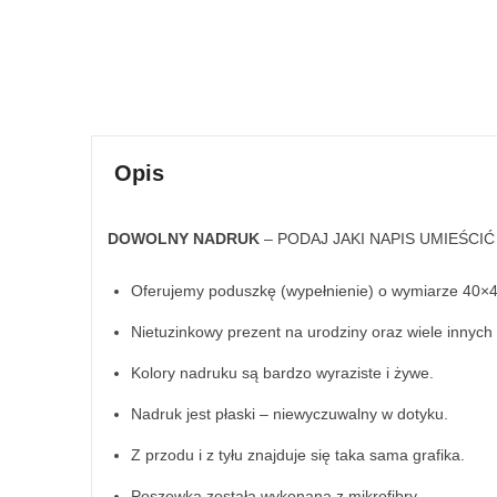
Opis
DOWOLNY NADRUK
– PODAJ JAKI NAPIS UMIEŚCI
Oferujemy poduszkę (wypełnienie) o wymiarze 40×
Nietuzinkowy prezent na urodziny oraz wiele innych 
Kolory nadruku są bardzo wyraziste i żywe.
Nadruk jest płaski – niewyczuwalny w dotyku.
Z przodu i z tyłu znajduje się taka sama grafika.
Poszewka została wykonana z mikrofibry.