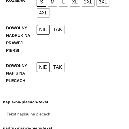
ROZMIAR
S
M
L
XL
2XL
3XL
4XL
DOWOLNY
NIE
TAK
NADRUK NA
PRAWEJ
PIERSI
DOWOLNY
NIE
TAK
NAPIS NA
PLECACH
napis-na-plecach-tekst
nadruk-prawa-piers-tekst