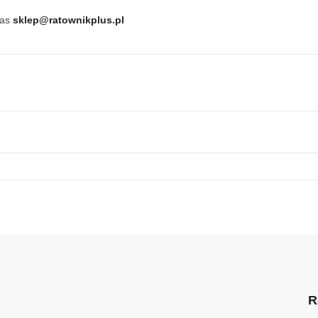
nas
sklep@ratownikplus.pl
R