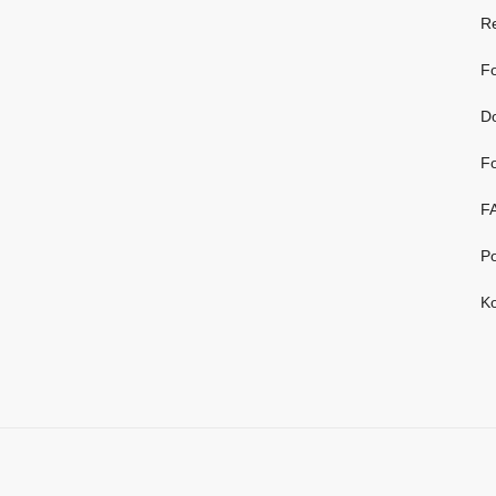
R
Fo
D
Fo
F
Po
Ko