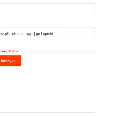
rz plik lub przeciągnij go i upuść
bniżką:
55,00
zł
 koszyka