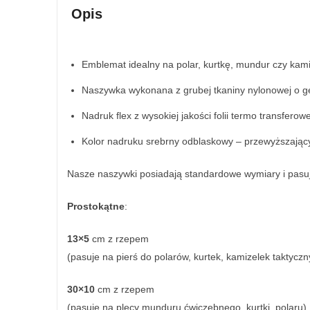
Opis
Emblemat idealny na polar, kurtkę, mundur czy kami
Naszywka wykonana z grubej tkaniny nylonowej o gę
Nadruk flex z wysokiej jakości folii termo transferowe
Kolor nadruku srebrny odblaskowy – przewyższając
Nasze naszywki posiadają standardowe wymiary i pasu
Prostokątne
:
13×5
cm z rzepem
(pasuje na pierś do polarów, kurtek, kamizelek taktyczn
30×10
cm z rzepem
(pasuje na plecy munduru ćwiczebnego, kurtki, polaru)