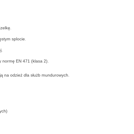
zelkę.
stym splocie.
j.
y normę EN 471 (klasa 2).
ją na odzież dla służb mundurowych.
ych)