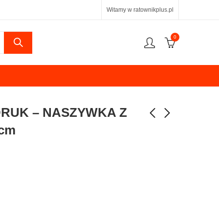
Witamy w ratownikplus.pl
0
RUK – NASZYWKA Z
 cm