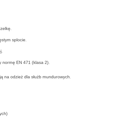
zelkę.
stym splocie.
j.
y normę EN 471 (klasa 2).
ją na odzież dla służb mundurowych.
ych)