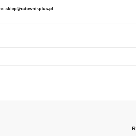
nas
sklep@ratownikplus.pl
R