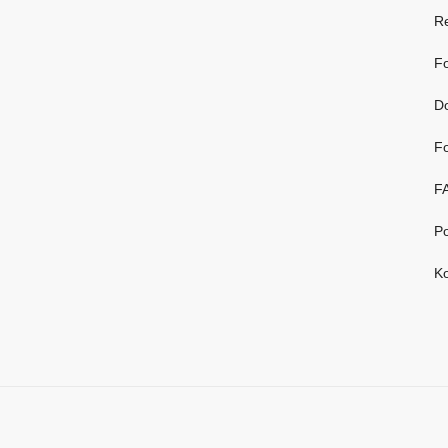
R
Fo
D
Fo
F
Po
Ko