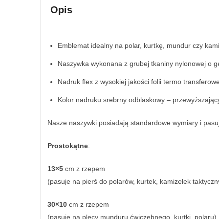
Opis
Emblemat idealny na polar, kurtkę, mundur czy kami
Naszywka wykonana z grubej tkaniny nylonowej o gę
Nadruk flex z wysokiej jakości folii termo transferowe
Kolor nadruku srebrny odblaskowy – przewyższając
Nasze naszywki posiadają standardowe wymiary i pasu
Prostokątne
:
13×5
cm z rzepem
(pasuje na pierś do polarów, kurtek, kamizelek taktyczn
30×10
cm z rzepem
(pasuje na plecy munduru ćwiczebnego, kurtki, polaru)