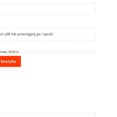
rz plik lub przeciągnij go i upuść
bniżką:
55,00
zł
 koszyka