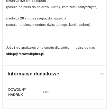
średnica
8,5
cm z rzepem
(pasuje na pierś do polarów, kurtek, kamizelek taktycznych)
średnica
20
cm bez rzepa, do naszycia
(pasuje na plecy munduru ćwiczebnego, kurtki, polaru)
Jeżeli nie znalazłeś emblematu dla siebie – napisz do nas
sklep@ratownikplus.pl
Informacje dodatkowe
DOWOLNY
TAK
NADRUK