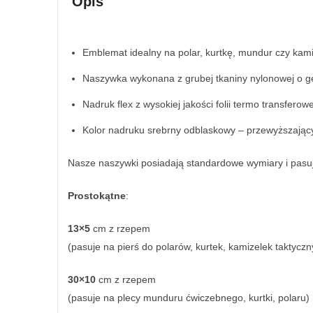
Opis
Emblemat idealny na polar, kurtkę, mundur czy kami
Naszywka wykonana z grubej tkaniny nylonowej o gę
Nadruk flex z wysokiej jakości folii termo transferowe
Kolor nadruku srebrny odblaskowy – przewyższając
Nasze naszywki posiadają standardowe wymiary i pasu
Prostokątne
:
13×5
cm z rzepem
(pasuje na pierś do polarów, kurtek, kamizelek taktyczn
30×10
cm z rzepem
(pasuje na plecy munduru ćwiczebnego, kurtki, polaru)