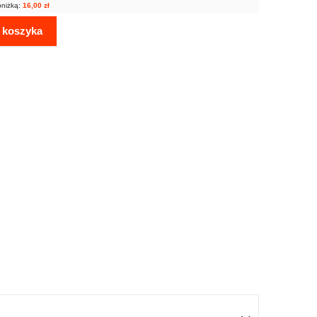
bniżką:
16,00
zł
 koszyka