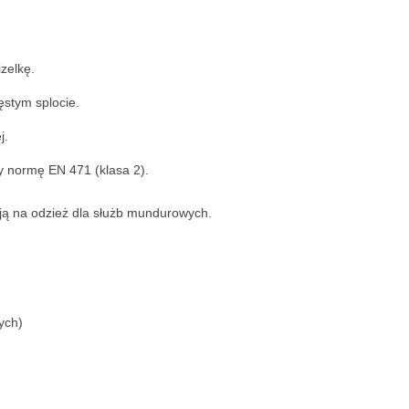
zelkę.
stym splocie.
j.
y normę EN 471 (klasa 2).
ją na odzież dla służb mundurowych.
ych)