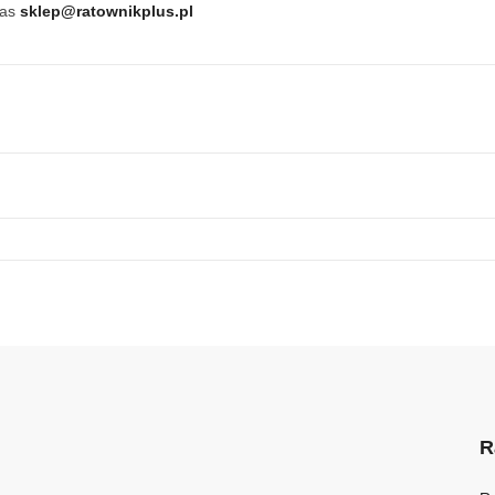
nas
sklep@ratownikplus.pl
R