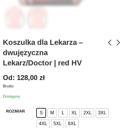
Koszulka dla Lekarza –
dwujęzyczna
Lekarz/Doctor | red HV
Od:
128,00
zł
Brutto
Dostępny
ROZMIAR
S
M
L
XL
2XL
3XL
4XL
5XL
6XL