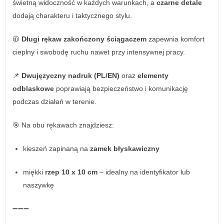
świetną widoczność w każdych warunkach, a
czarne detale
dodają charakteru i taktycznego stylu.
🧥
Długi rękaw zakończony ściągaczem
zapewnia komfort
cieplny i swobodę ruchu nawet przy intensywnej pracy.
📌
Dwujęzyczny nadruk (PL/EN)
oraz
elementy
odblaskowe
poprawiają bezpieczeństwo i komunikację
podczas działań w terenie.
🎯 Na obu rękawach znajdziesz:
kieszeń zapinaną na
zamek błyskawiczny
miękki
rzep 10 x 10 cm
– idealny na identyfikator lub
naszywkę
➖➖➖