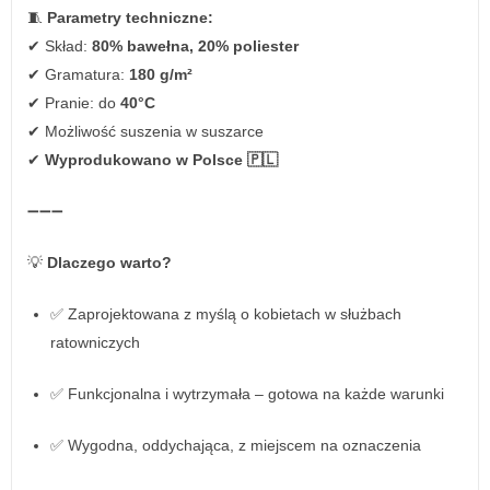
🧵
Parametry techniczne:
✔ Skład:
80% bawełna, 20% poliester
✔ Gramatura:
180 g/m²
✔ Pranie: do
40°C
✔ Możliwość suszenia w suszarce
✔
Wyprodukowano w Polsce 🇵🇱
➖➖➖
💡
Dlaczego warto?
✅ Zaprojektowana z myślą o kobietach w służbach
ratowniczych
✅ Funkcjonalna i wytrzymała – gotowa na każde warunki
✅ Wygodna, oddychająca, z miejscem na oznaczenia