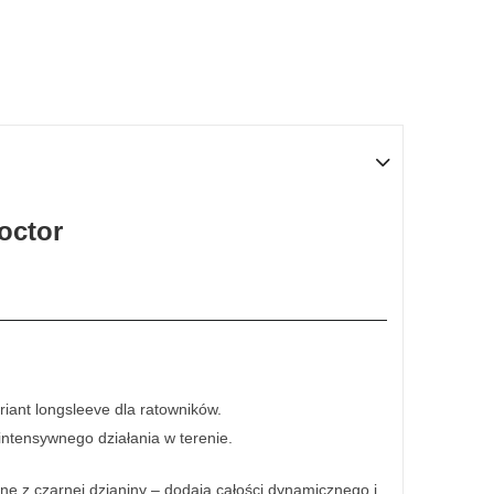
octor
iant longsleeve dla ratowników.
intensywnego działania w terenie.
e z czarnej dzianiny – dodają całości dynamicznego i