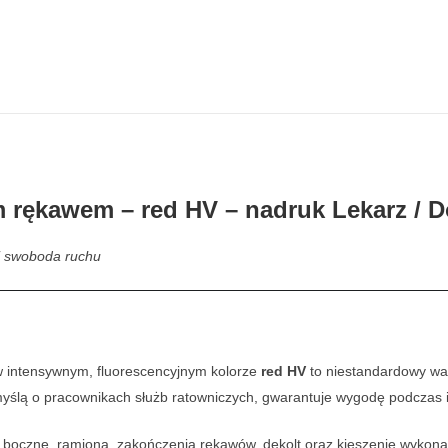
m rękawem – red HV – nadruk Lekarz / D
 i swoboda ruchu
 intensywnym, fluorescencyjnym kolorze
red HV
to niestandardowy war
 myślą o pracownikach służb ratowniczych, gwarantuje wygodę podczas 
boczne, ramiona, zakończenia rękawów, dekolt oraz kieszenie wykonan