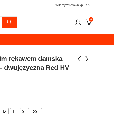
Witamy w ratownikplus.pl
0
gim rękawem damska
 – dwujęzyczna Red HV
M
L
XL
2XL