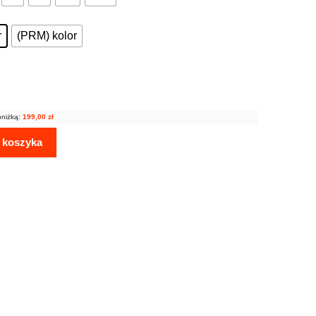
r
(PRM) kolor
bniżką:
199,00
zł
 koszyka