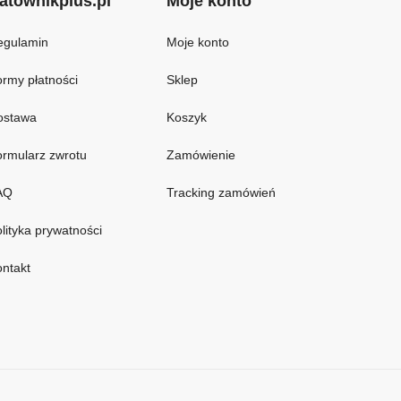
atownikplus.pl
Moje konto
egulamin
Moje konto
rmy płatności
Sklep
ostawa
Koszyk
rmularz zwrotu
Zamówienie
AQ
Tracking zamówień
lityka prywatności
ntakt