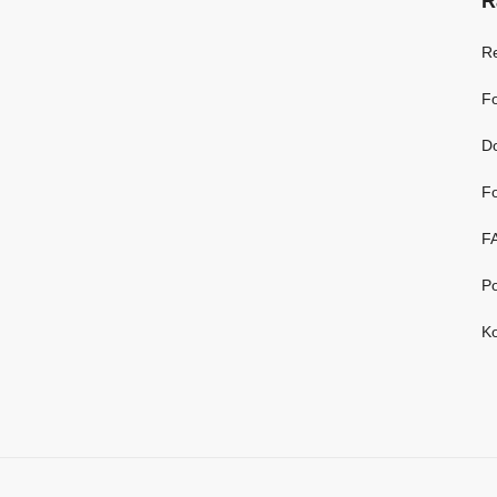
R
R
Fo
D
Fo
F
Po
Ko