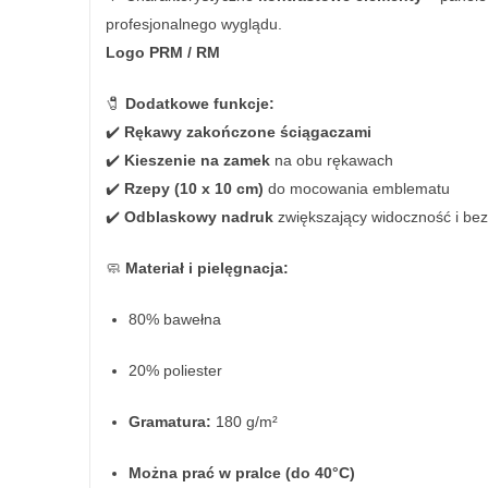
profesjonalnego wyglądu.
Logo PRM / RM
🧷
Dodatkowe funkcje:
✔️
Rękawy zakończone ściągaczami
✔️
Kieszenie na zamek
na obu rękawach
✔️
Rzepy (10 x 10 cm)
do mocowania emblematu
✔️
Odblaskowy nadruk
zwiększający widoczność i be
🧼
Materiał i pielęgnacja:
80% bawełna
20% poliester
Gramatura:
180 g/m²
Można prać w pralce (do 40°C)