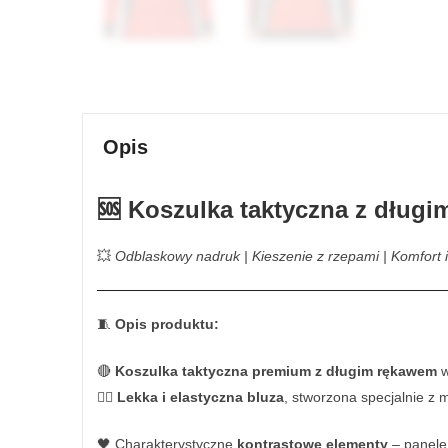
Opis
🆘
Koszulka taktyczna z długi
💥
Odblaskowy nadruk | Kieszenie z rzepami | Komfort
🧵
Opis produktu:
🔴
Koszulka taktyczna premium z długim rękawem
w
🧍‍♂️
Lekka i elastyczna bluza
, stworzona specjalnie z
🖤 Charakterystyczne
kontrastowe elementy
– panele 