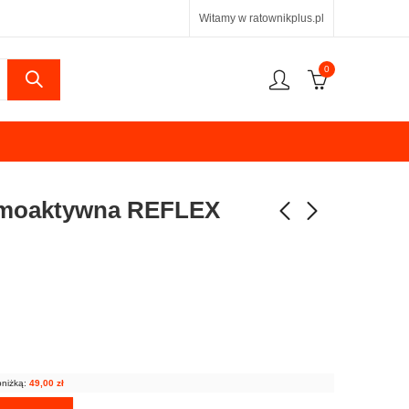
Witamy w ratownikplus.pl
0
rmoaktywna REFLEX
bniżką:
49,00
zł