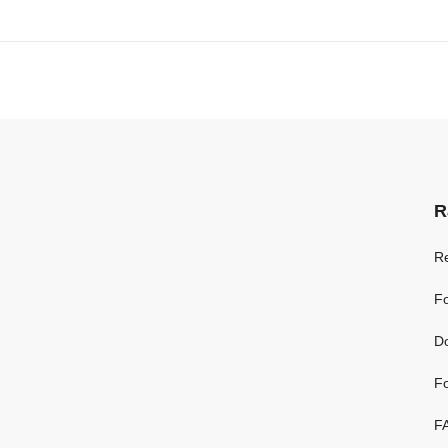
R
R
Fo
D
Fo
F