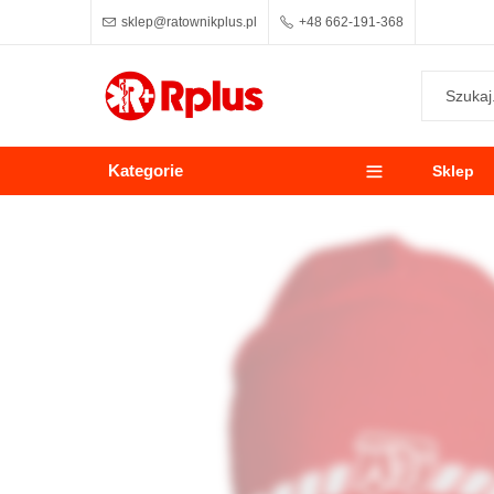
sklep@ratownikplus.pl
+48 662-191-368
Kategorie
Sklep