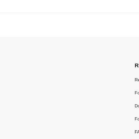
R
R
Fo
D
Fo
F