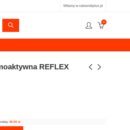
Witamy w ratownikplus.pl
0
rmoaktywna REFLEX
bniżką:
49,00
zł