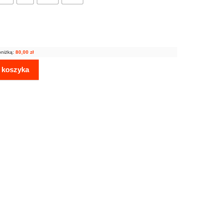
bniżką:
80,00
zł
 koszyka