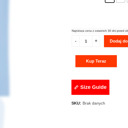
Najniższa cena z ostatnich 30 dni przed o
Dodaj do
Kup Teraz
Size Guide
SKU:
Brak danych