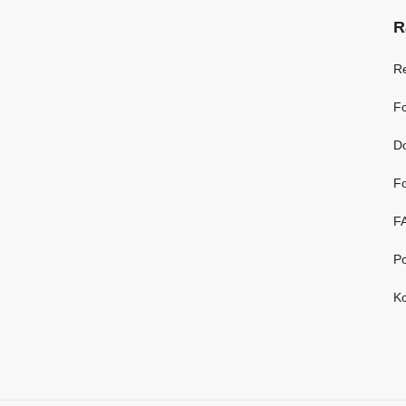
R
R
Fo
D
Fo
F
Po
Ko