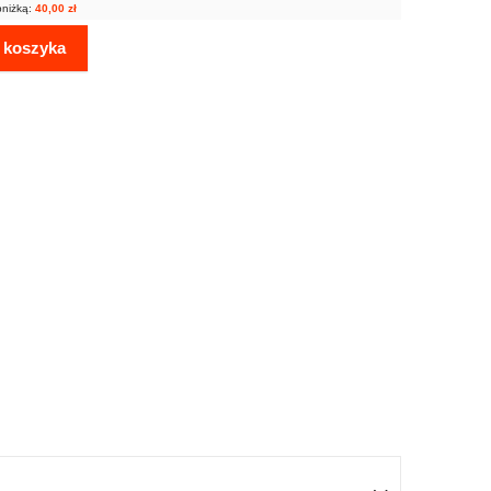
bniżką:
40,00
zł
 koszyka