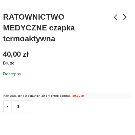
RATOWNICTWO
MEDYCZNE czapka
termoaktywna
40,00
zł
Brutto
Dostępny
Najniższa cena z ostatnich 30 dni przed obniżką:
40,00
zł