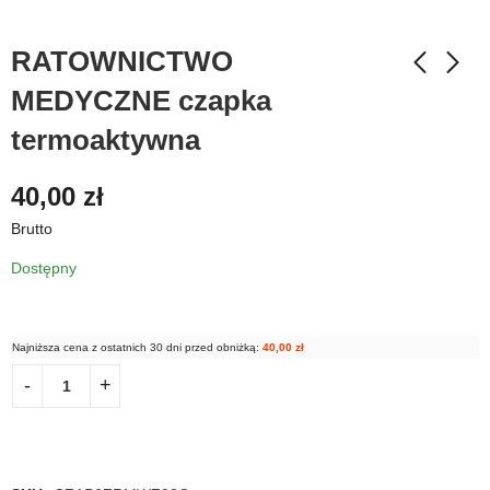
RATOWNICTWO
MEDYCZNE czapka
termoaktywna
40,00
zł
Brutto
Dostępny
Najniższa cena z ostatnich 30 dni przed obniżką:
40,00
zł