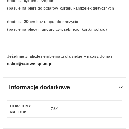
średnica
8,5
cm z rzepem
(pasuje na pierś do polarów, kurtek, kamizelek taktycznych)
średnica
20
cm bez rzepa, do naszycia
(pasuje na plecy munduru ćwiczebnego, kurtki, polaru)
Jeżeli nie znalazłeś emblematu dla siebie – napisz do nas
sklep@ratownikplus.pl
Informacje dodatkowe
DOWOLNY
TAK
NADRUK