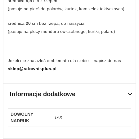
średnica
8,5
cm z rzepem
(pasuje na pierś do polarów, kurtek, kamizelek taktycznych)
średnica
20
cm bez rzepa, do naszycia
(pasuje na plecy munduru ćwiczebnego, kurtki, polaru)
Jeżeli nie znalazłeś emblematu dla siebie – napisz do nas
sklep@ratownikplus.pl
Informacje dodatkowe
DOWOLNY
TAK
NADRUK