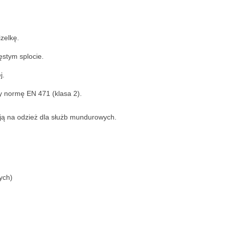
zelkę.
stym splocie.
j.
y normę EN 471 (klasa 2).
ją na odzież dla służb mundurowych.
ych)