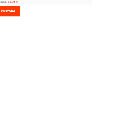
bniżką:
15,00
zł
 koszyka