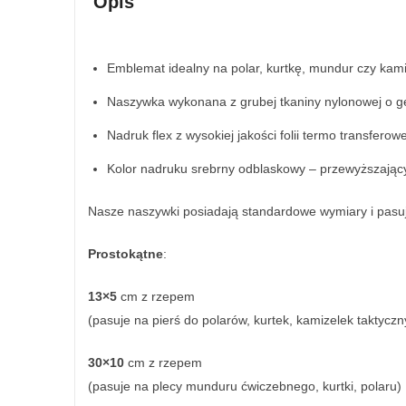
Opis
Emblemat idealny na polar, kurtkę, mundur czy kami
Naszywka wykonana z grubej tkaniny nylonowej o gę
Nadruk flex z wysokiej jakości folii termo transferowe
Kolor nadruku srebrny odblaskowy – przewyższając
Nasze naszywki posiadają standardowe wymiary i pasu
Prostokątne
:
13×5
cm z rzepem
(pasuje na pierś do polarów, kurtek, kamizelek taktyczn
30×10
cm z rzepem
(pasuje na plecy munduru ćwiczebnego, kurtki, polaru)