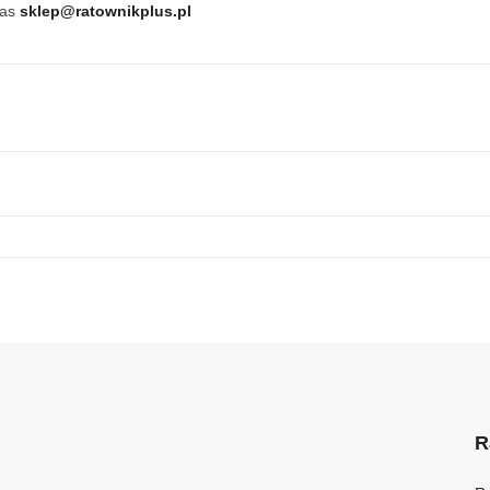
nas
sklep@ratownikplus.pl
R