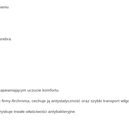
waniu.
srebra.
zapewniającym uczucie komfortu.
irmy Archroma, cechuje ją antystatyczność oraz szybki transport wilg
 zyskuje trwałe właściwości antybakteryjne.