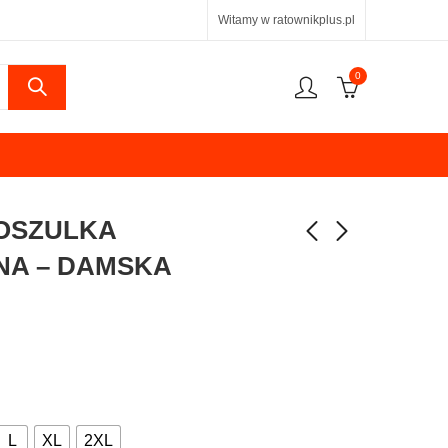
Witamy w ratownikplus.pl
0
KOSZULKA
A – DAMSKA
L
XL
2XL