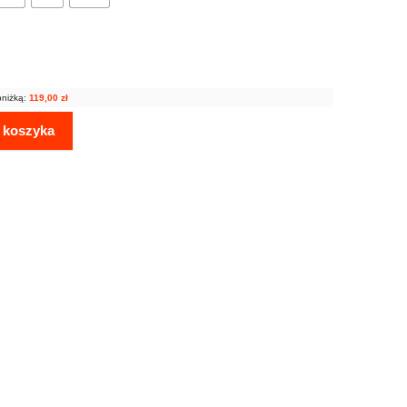
bniżką:
119,00
zł
 koszyka