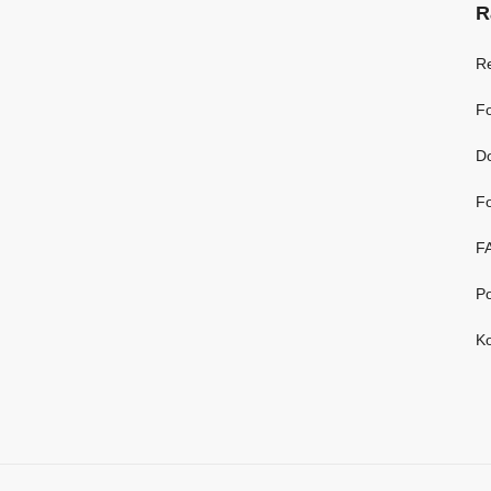
R
R
Fo
D
Fo
F
Po
Ko