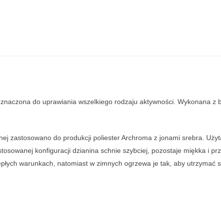
eznaczona do uprawiania wszelkiego rodzaju aktywności. Wykonana z 
j zastosowano do produkcji poliester Archroma z jonami srebra. Użyta
sowanej konfiguracji dzianina schnie szybciej, pozostaje miękka i prz
ciepłych warunkach, natomiast w zimnych ogrzewa je tak, aby utrzymać 