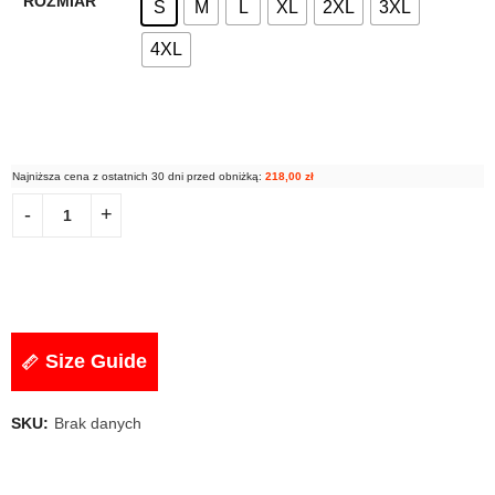
ROZMIAR
S
M
L
XL
2XL
3XL
4XL
Najniższa cena z ostatnich 30 dni przed obniżką:
218,00
zł
Size Guide
SKU:
Brak danych