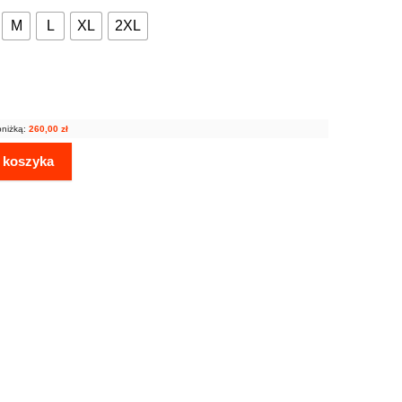
M
L
XL
2XL
bniżką:
260,00
zł
 koszyka