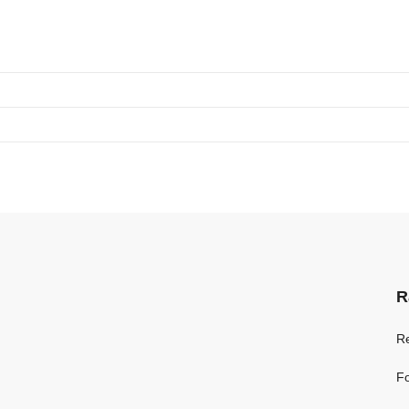
R
R
Fo