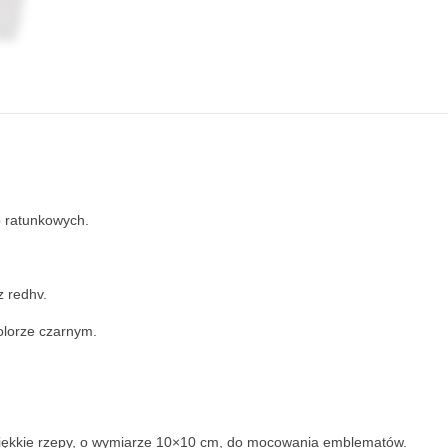
b ratunkowych.
z redhv.
olorze czarnym.
ękkie rzepy, o wymiarze 10×10 cm, do mocowania emblematów.