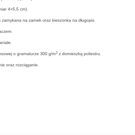
iar 4×5,5 cm).
ń zamykana na zamek oraz kieszonka na długopis.
gaczem.
riale.
2
resowej o gramaturze 300 g/m
z domieszką poliestru.
nie oraz rozciąganie.