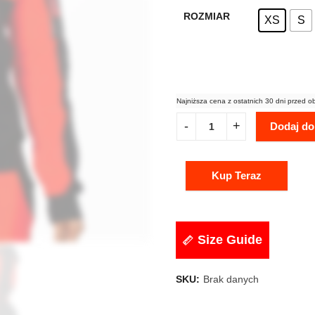
ROZMIAR
XS
S
Najniższa cena z ostatnich 30 dni przed o
Dodaj do
Kup Teraz
Size Guide
SKU:
Brak danych