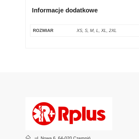
Informacje dodatkowe
ROZMIAR
XS, S, M, L, XL, 2XL
ul. Nowa 6, 64-020 Czempiń