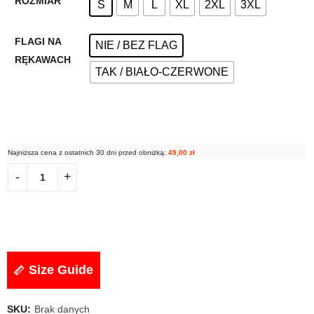
ROZMIAR
S
M
L
XL
2XL
3XL
FLAGI NA
NIE / BEZ FLAG
RĘKAWACH
TAK / BIAŁO-CZERWONE
Najniższa cena z ostatnich 30 dni przed obniżką:
49,00
zł
Size Guide
SKU:
Brak danych