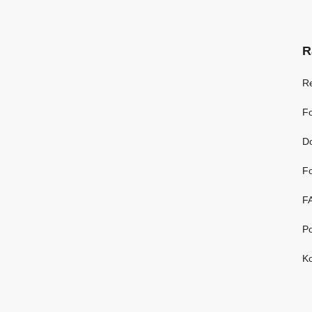
R
R
Fo
D
Fo
F
Po
Ko