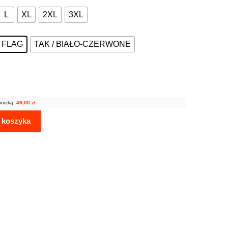
L
XL
2XL
3XL
Z FLAG
TAK / BIAŁO-CZERWONE
bniżką:
49,00
zł
 koszyka