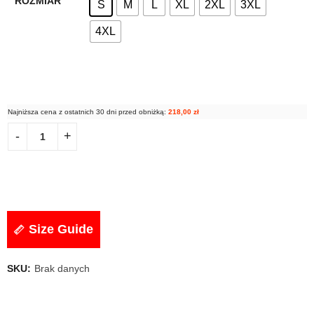
ROZMIAR
S
M
L
XL
2XL
3XL
4XL
Najniższa cena z ostatnich 30 dni przed obniżką:
218,00
zł
Size Guide
SKU:
Brak danych