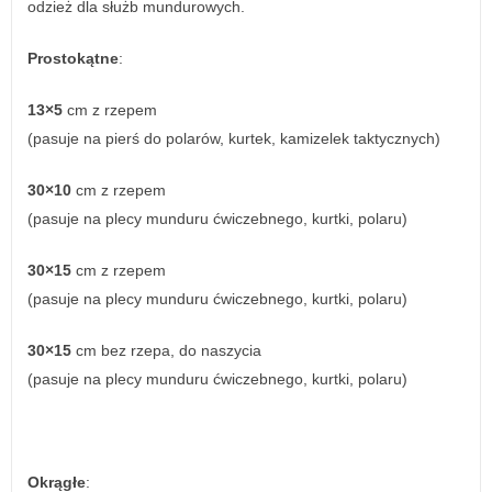
odzież dla służb mundurowych.
Prostokątne
:
13×5
cm z rzepem
(pasuje na pierś do polarów, kurtek, kamizelek taktycznych)
30×10
cm z rzepem
(pasuje na plecy munduru ćwiczebnego, kurtki, polaru)
30×15
cm z rzepem
(pasuje na plecy munduru ćwiczebnego, kurtki, polaru)
30×15
cm bez rzepa, do naszycia
(pasuje na plecy munduru ćwiczebnego, kurtki, polaru)
Okrągłe
: