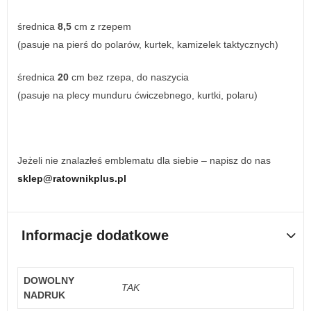
średnica
8,5
cm z rzepem
(pasuje na pierś do polarów, kurtek, kamizelek taktycznych)
średnica
20
cm bez rzepa, do naszycia
(pasuje na plecy munduru ćwiczebnego, kurtki, polaru)
Jeżeli nie znalazłeś emblematu dla siebie – napisz do nas
sklep@ratownikplus.pl
Informacje dodatkowe
DOWOLNY
TAK
NADRUK