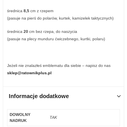
średnica
8,5
cm z rzepem
(pasuje na pierś do polarów, kurtek, kamizelek taktycznych)
średnica
20
cm bez rzepa, do naszycia
(pasuje na plecy munduru ćwiczebnego, kurtki, polaru)
Jeżeli nie znalazłeś emblematu dla siebie – napisz do nas
sklep@ratownikplus.pl
Informacje dodatkowe
DOWOLNY
TAK
NADRUK