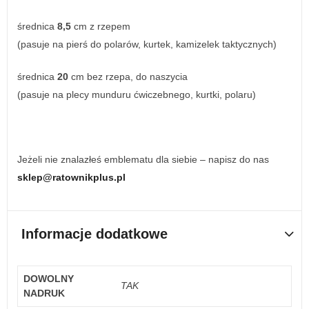
średnica
8,5
cm z rzepem
(pasuje na pierś do polarów, kurtek, kamizelek taktycznych)
średnica
20
cm bez rzepa, do naszycia
(pasuje na plecy munduru ćwiczebnego, kurtki, polaru)
Jeżeli nie znalazłeś emblematu dla siebie – napisz do nas
sklep@ratownikplus.pl
Informacje dodatkowe
DOWOLNY
TAK
NADRUK