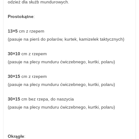
odzież dla służb mundurowych.
Prostokątne
:
13×5
cm z rzepem
(pasuje na pierś do polarów, kurtek, kamizelek taktycznych)
30×10
cm z rzepem
(pasuje na plecy munduru ćwiczebnego, kurtki, polaru)
30×15
cm z rzepem
(pasuje na plecy munduru ćwiczebnego, kurtki, polaru)
30×15
cm bez rzepa, do naszycia
(pasuje na plecy munduru ćwiczebnego, kurtki, polaru)
Okrągłe
: