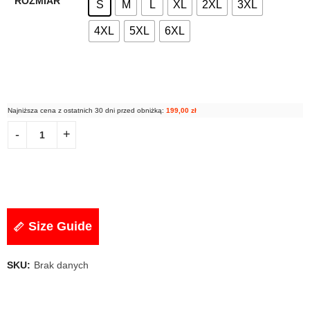
ROZMIAR
S
M
L
XL
2XL
3XL
4XL
5XL
6XL
Najniższa cena z ostatnich 30 dni przed obniżką:
199,00
zł
Size Guide
SKU:
Brak danych