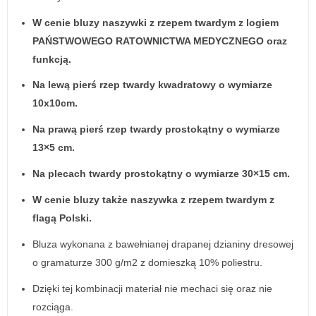
W cenie bluzy naszywki z rzepem twardym z logiem
PAŃSTWOWEGO RATOWNICTWA MEDYCZNEGO oraz
funkcją.
Na lewą pierś rzep twardy kwadratowy o wymiarze
10x10cm.
Na prawą pierś rzep twardy prostokątny o wymiarze
13×5 cm.
Na plecach twardy prostokątny o wymiarze 30×15 cm.
W cenie bluzy także naszywka z rzepem twardym z
flagą Polski.
Bluza wykonana z bawełnianej drapanej dzianiny dresowej
o gramaturze 300 g/m2 z domieszką 10% poliestru.
Dzięki tej kombinacji materiał nie mechaci się oraz nie
rozciąga.