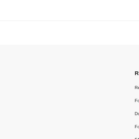
R
R
Fo
D
Fo