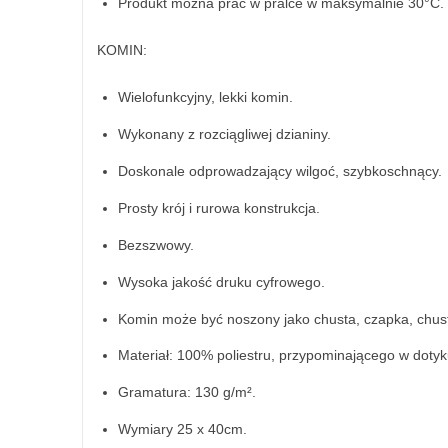
Produkt można prać w pralce w maksymalnie 30°C.
KOMIN:
Wielofunkcyjny, lekki komin.
Wykonany z rozciągliwej dzianiny.
Doskonale odprowadzający wilgoć, szybkoschnący.
Prosty krój i rurowa konstrukcja.
Bezszwowy.
Wysoka jakość druku cyfrowego.
Komin może być noszony jako chusta, czapka, chustk
Materiał: 100% poliestru, przypominającego w doty
Gramatura: 130 g/m².
Wymiary 25 x 40cm.