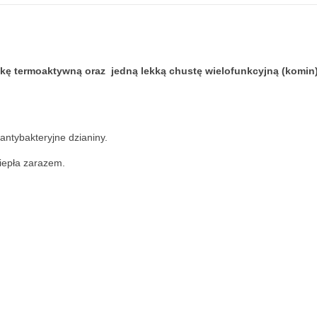
pkę termoaktywną oraz jedną lekką chustę wielofunkcyjną (komin)
antybakteryjne dzianiny.
ciepła zarazem.