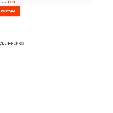
bniżką:
60,00
zł
 koszyka
ODBLNANUKRM