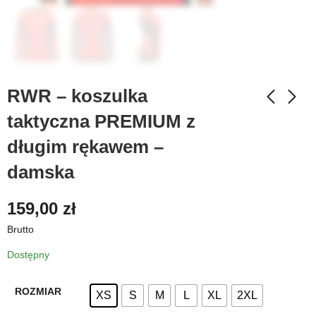
RWR – koszulka
taktyczna PREMIUM z
długim rękawem –
damska
159,00
zł
Brutto
Dostępny
ROZMIAR
XS
S
M
L
XL
2XL