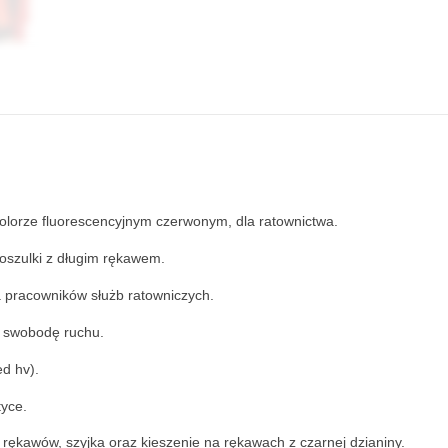
olorze fluorescencyjnym czerwonym, dla ratownictwa.
oszulki z długim rękawem.
 pracowników służb ratowniczych.
i swobodę ruchu.
d hv).
tyce.
rękawów, szyjka oraz kieszenie na rękawach z czarnej dzianiny.