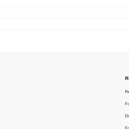
R
R
Fo
D
Fo