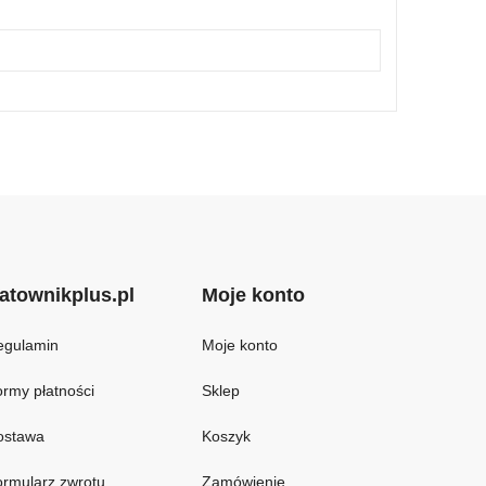
atownikplus.pl
Moje konto
egulamin
Moje konto
rmy płatności
Sklep
ostawa
Koszyk
rmularz zwrotu
Zamówienie