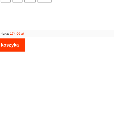
bniżką:
174,00
zł
 koszyka