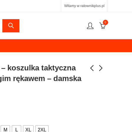
Witamy w ratownikplus.pl
0
– koszulka taktyczna
gim rękawem – damska
M
L
XL
2XL