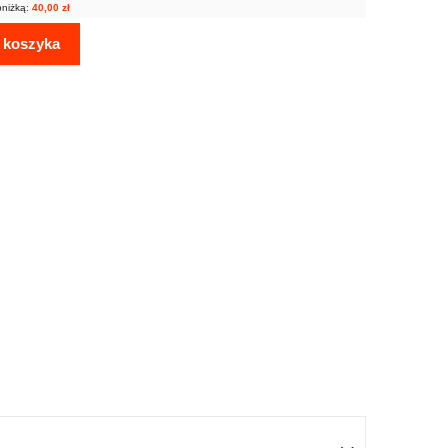
bniżką:
40,00
zł
 koszyka