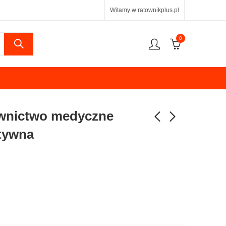
Witamy w ratownikplus.pl
0
townictwo medyczne
tywna