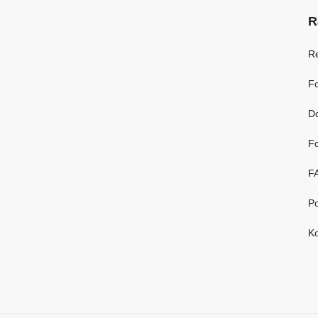
R
R
Fo
D
Fo
F
Po
Ko