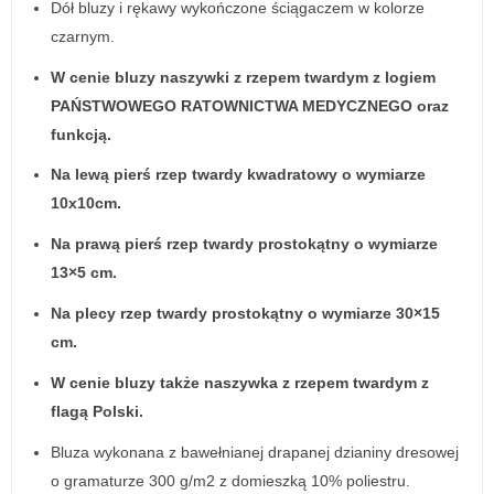
Dół bluzy i rękawy wykończone ściągaczem w kolorze
czarnym.
W cenie bluzy naszywki z rzepem twardym z logiem
PAŃSTWOWEGO RATOWNICTWA MEDYCZNEGO oraz
funkcją.
Na lewą pierś rzep twardy kwadratowy o wymiarze
10x10cm.
Na prawą pierś rzep twardy prostokątny o wymiarze
13×5 cm.
Na plecy rzep twardy prostokątny o wymiarze 30×15
cm.
W cenie bluzy także naszywka z rzepem twardym z
flagą Polski.
Bluza wykonana z bawełnianej drapanej dzianiny dresowej
o gramaturze 300 g/m2 z domieszką 10% poliestru.