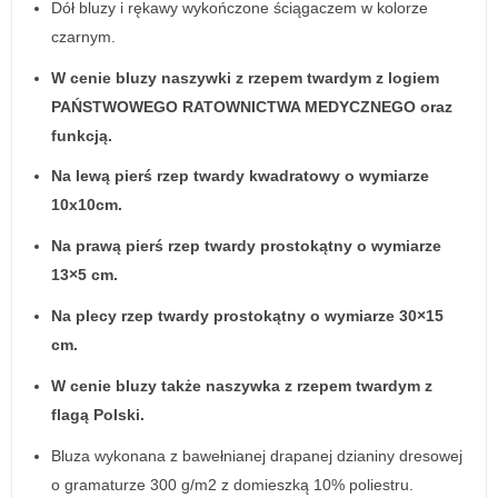
Dół bluzy i rękawy wykończone ściągaczem w kolorze
czarnym.
W cenie bluzy naszywki z rzepem twardym z logiem
PAŃSTWOWEGO RATOWNICTWA MEDYCZNEGO oraz
funkcją.
Na lewą pierś rzep twardy kwadratowy o wymiarze
10x10cm.
Na prawą pierś rzep twardy prostokątny o wymiarze
13×5 cm.
Na plecy rzep twardy prostokątny o wymiarze 30×15
cm.
W cenie bluzy także naszywka z rzepem twardym z
flagą Polski.
Bluza wykonana z bawełnianej drapanej dzianiny dresowej
o gramaturze 300 g/m2 z domieszką 10% poliestru.