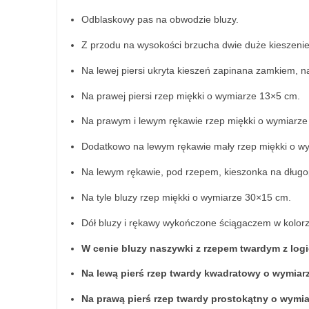
Odblaskowy pas na obwodzie bluzy.
Z przodu na wysokości brzucha dwie duże kieszenie
Na lewej piersi ukryta kieszeń zapinana zamkiem, na
Na prawej piersi rzep miękki o wymiarze 13×5 cm.
Na prawym i lewym rękawie rzep miękki o wymiarz
Dodatkowo na lewym rękawie mały rzep miękki o w
Na lewym rękawie, pod rzepem, kieszonka na długo
Na tyle bluzy rzep miękki o wymiarze 30×15 cm.
Dół bluzy i rękawy wykończone ściągaczem w kolor
W cenie bluzy naszywki z rzepem twardym z
Na lewą pierś rzep twardy kwadratowy o wymiar
Na prawą pierś rzep twardy prostokątny o wymia