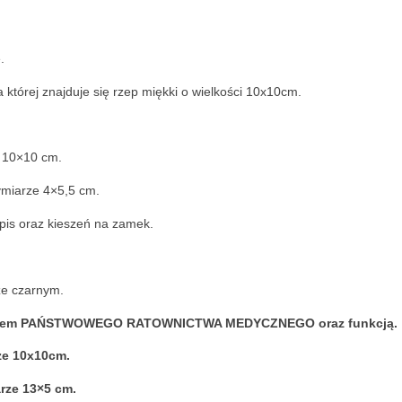
.
 której znajduje się rzep miękki o wielkości 10x10cm.
e 10×10 cm.
ymiarze 4×5,5 cm.
pis oraz kieszeń na zamek.
ze czarnym.
 logiem PAŃSTWOWEGO RATOWNICTWA MEDYCZNEGO oraz funkcją.
ze 10x10cm.
rze 13×5 cm.