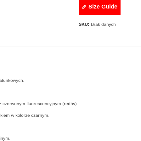
Size Guide
SKU:
Brak danych
ratunkowych.
az czerwonym fluorescencyjnym (redhv).
rkiem w kolorze czarnym.
jnym.