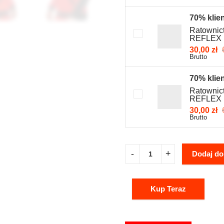
70% klie
Ratownic
REFLEX
30,00
zł
Brutto
70% klie
Ratownic
REFLEX
30,00
zł
Brutto
Dodaj do
Kup Teraz