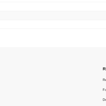
R
R
Fo
D